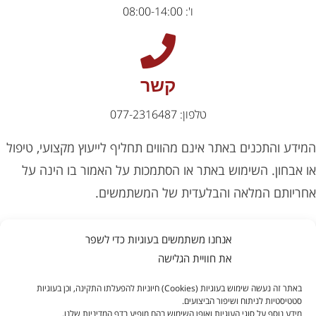
ו': 08:00-14:00
קשר
טלפון: 077-2316487
המידע והתכנים באתר אינם מהווים תחליף לייעוץ מקצועי, טיפול
או אבחון. השימוש באתר או הסתמכות על האמור בו הינה על
אחריותם המלאה והבלעדית של המשתמשים.
אנחנו משתמשים בעוגיות כדי לשפר
את חוויית הגלישה
באתר זה נעשה שימוש בעוגיות (Cookies) חיוניות להפעלתו התקינה, וכן בעוגיות
סטטיסטיות לניתוח ושיפור הביצועים.
PIXELIT
POWERED BY
|
מאגר מידע
|
מידע נוסף על סוגי העוגיות ואופן השימוש בהם מופיע בדף המדיניות שלנו.